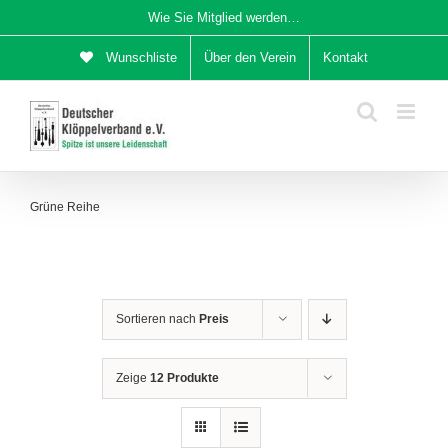
Zum
Wie Sie Mitglied werden…
Inhalt
Wunschliste
Über den Verein
Kontakt
springen
Grüne Reihe
Sortieren nach
Preis
Zeige
12 Produkte