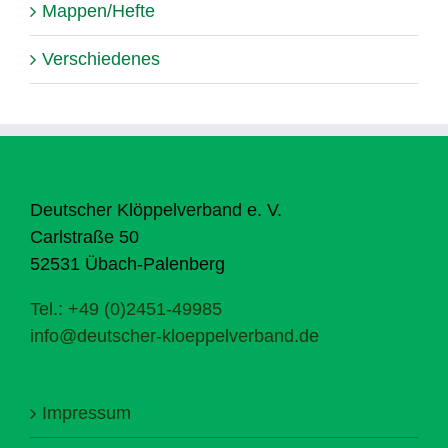
Mappen/Hefte
Verschiedenes
Deutscher Klöppelverband e. V.
Carlstraße 50
52531 Übach-Palenberg
Tel.: +49 (0)2451-49985
info@deutscher-kloeppelverband.de
Impressum