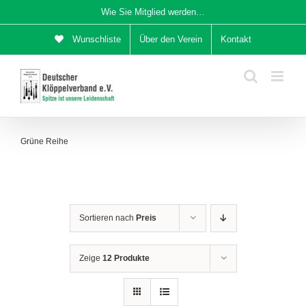
Zum
Wie Sie Mitglied werden…
Inhalt
Wunschliste
Über den Verein
Kontakt
springen
Grüne Reihe
Sortieren nach
Preis
Zeige
12 Produkte