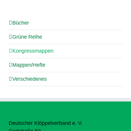
Bücher
Grüne Reihe
Kongressmappen
Mappen/Hefte
Verschiedenes
Deutscher Klöppelverband e. V.
Carlstraße 50