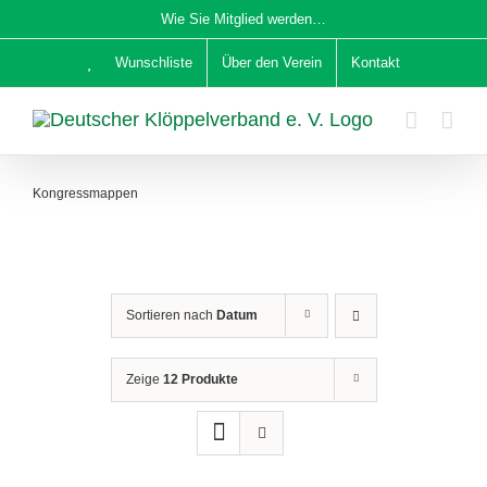
Zum
Wie Sie Mitglied werden…
Inhalt
Wunschliste
Über den Verein
Kontakt
springen
Kongressmappen
Sortieren nach
Datum
Zeige
12 Produkte