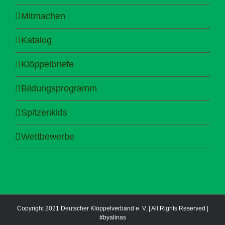
Mitmachen
Katalog
Klöppelbriefe
Bildungsprogramm
Spitzenkids
Wettbewerbe
Copyright 2021 Deutscher Klöppelverband e. V. | All Rights Reserved |
#byalinas