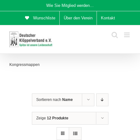
Zum
Wie Sie Mitglied werden…
Inhalt
Wunschliste
Über den Verein
Kontakt
springen
Kongressmappen
Sortieren nach
Name
Zeige
12 Produkte