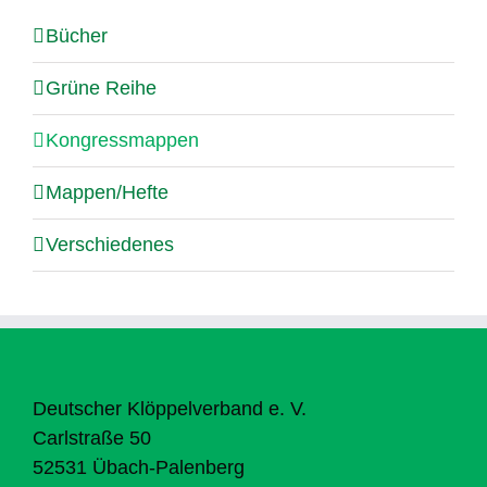
Bücher
Grüne Reihe
Kongressmappen
Mappen/Hefte
Verschiedenes
Deutscher Klöppelverband e. V.
Carlstraße 50
52531 Übach-Palenberg