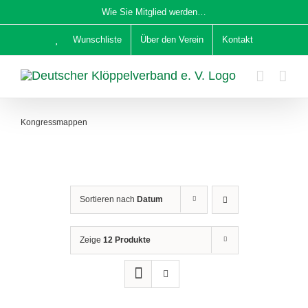
Zum
Wie Sie Mitglied werden…
Inhalt
Wunschliste
Über den Verein
Kontakt
springen
Kongressmappen
Sortieren nach
Datum
Zeige
12 Produkte