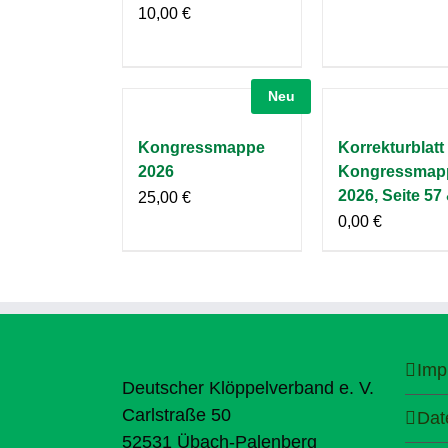
10,00
€
Neu
Kongressmappe
Korrekturblatt
2026
Kongressmap
2026, Seite 57
25,00
€
0,00
€
Imp
Deutscher Klöppelverband e. V.
Carlstraße 50
Dat
52531 Übach-Palenberg