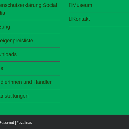
enschutzerklärung Social
Museum
ia
Kontakt
zung
eigenpreisliste
nloads
ks
dlerinnen und Händler
anstaltungen
 Reserved |
#byalinas