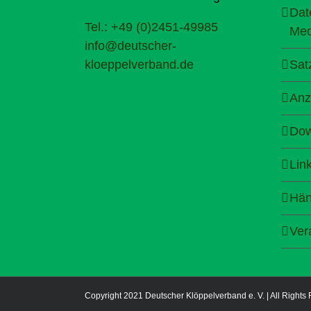
Dat
Tel.: +49 (0)2451-49985
Med
info@deutscher-
kloeppelverband.de
Sat
Anz
Dow
Lin
Hän
Ver
Copyright 2021 Deutscher Klöppelverband e. V. | All Rights