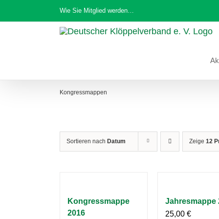
Zum
Wie Sie Mitglied werden…
Inhalt
springen
Ak
Kongressmappen
Sortieren nach
Datum
Zeige
12 P
Kongressmappe
Jahresmappe 
2016
25,00
€