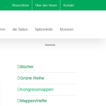
Wunschliste
Über den Verein
Kontakt
amm
die Spitze
Spitzenkids
Museum
Sie befinden sich hier:
Startseite
Kongressmappen
Bücher
Grüne Reihe
Kongressmappen
Mappen/Hefte