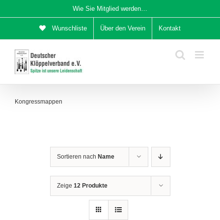
Zum
Wie Sie Mitglied werden…
Inhalt
Wunschliste
Über den Verein
Kontakt
springen
Kongressmappen
Sortieren nach
Name
Zeige
12 Produkte