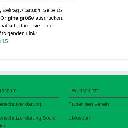
Beitrag Altartuch, Seite 15
n
Originalgröße
ausdrucken.
matisch, damit sie in den
f folgenden Link:
e 15
ressum
Wunschliste
enschutzerklärung
Über den Verein
enschutzerklärung Social
Museum
ia