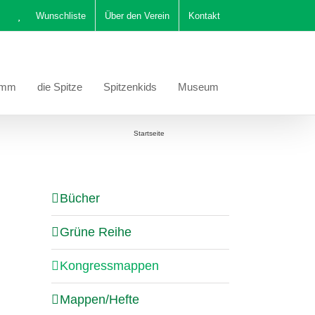
Wunschliste
Über den Verein
Kontakt
amm
die Spitze
Spitzenkids
Museum
Sie befinden sich hier:
Startseite
Kongressmappen
Bücher
Grüne Reihe
Kongressmappen
Mappen/Hefte