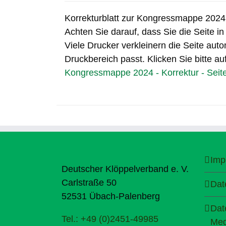
Korrekturblatt zur Kongressmappe 2024, 
Achten Sie darauf, dass Sie die Seite i
Viele Drucker verkleinern die Seite auto
Druckbereich passt. Klicken Sie bitte au
Kongressmappe 2024 - Korrektur - Seit
Imp
Deutscher Klöppelverband e. V.
Carlstraße 50
Dat
52531 Übach-Palenberg
Dat
Tel.: +49 (0)2451-49985
Med