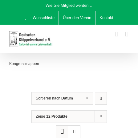
Zum
Wie Sie Mitglied werden…
Inhalt
Wunschliste
Über den Verein
Kontakt
springen
Kongressmappen
Sortieren nach
Datum
Zeige
12 Produkte