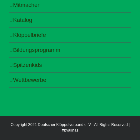
Mitmachen
Katalog
Klöppelbriefe
Bildungsprogramm
Spitzenkids
Wettbewerbe
Copyright 2021 Deutscher Klöppelverband e. V. | All Rights Reserved |
#byalinas