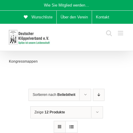
Zum
Wie Sie Mitglied werden…
Inhalt
Wunschliste
Über den Verein
Kontakt
springen
Kongressmappen
Sortieren nach
Beliebtheit
Zeige
12 Produkte