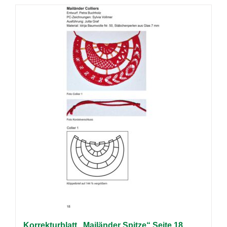
Korrekturblatt „Mailänder Spitze“ Seite 18