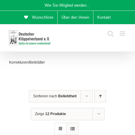
Zum
Wie Sie Mitglied werden…
Inhalt
Wunschliste
Über den Verein
Kontakt
springen
Korrekturen/Beiblätter
Sortieren nach
Beliebtheit
Zeige
12 Produkte