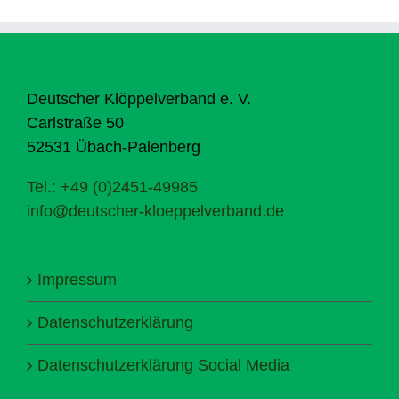
Deutscher Klöppelverband e. V.
Carlstraße 50
52531 Übach-Palenberg
Tel.: +49 (0)2451-49985
info@deutscher-kloeppelverband.de
Impressum
Datenschutzerklärung
Datenschutzerklärung Social Media