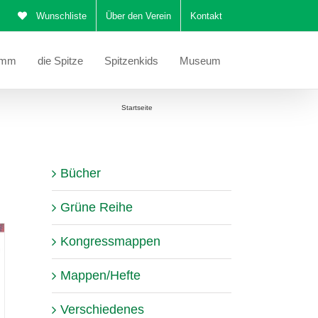
Wunschliste
Über den Verein
Kontakt
amm
die Spitze
Spitzenkids
Museum
Sie befinden sich hier:
Startseite
Korrekturen/Beiblätter
Bücher
Grüne Reihe
Kongressmappen
Mappen/Hefte
Verschiedenes