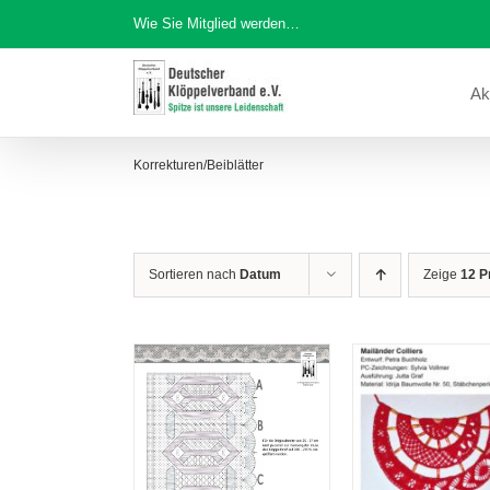
Zum
Wie Sie Mitglied werden…
Inhalt
springen
Ak
Korrekturen/Beiblätter
Sortieren nach
Datum
Zeige
12 P