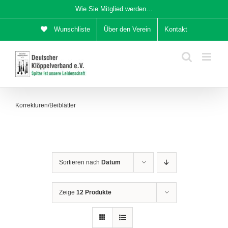
Zum
Wie Sie Mitglied werden…
Inhalt
Wunschliste
Über den Verein
Kontakt
springen
Korrekturen/Beiblätter
Sortieren nach
Datum
Zeige
12 Produkte