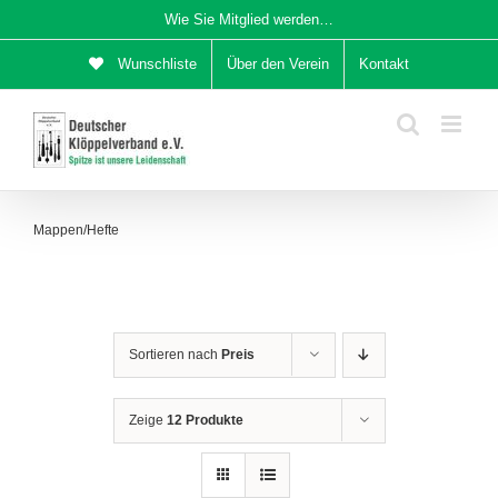
Zum
Wie Sie Mitglied werden…
Inhalt
Wunschliste
Über den Verein
Kontakt
springen
Mappen/Hefte
Sortieren nach
Preis
Zeige
12 Produkte