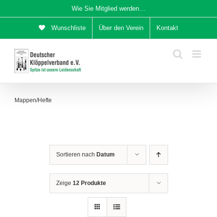
Zum
Wie Sie Mitglied werden…
Inhalt
Wunschliste
Über den Verein
Kontakt
springen
Mappen/Hefte
Sortieren nach
Datum
Zeige
12 Produkte