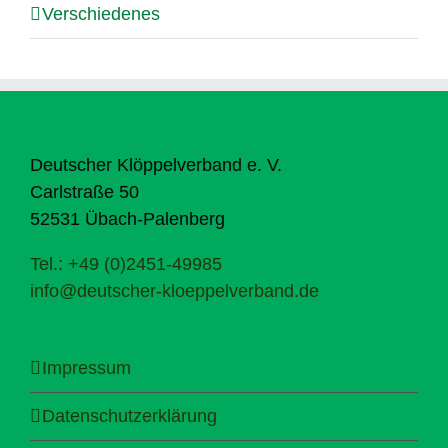
Verschiedenes
Deutscher Klöppelverband e. V.
Carlstraße 50
52531 Übach-Palenberg
Tel.: +49 (0)2451-49985
info@deutscher-kloeppelverband.de
Impressum
Datenschutzerklärung