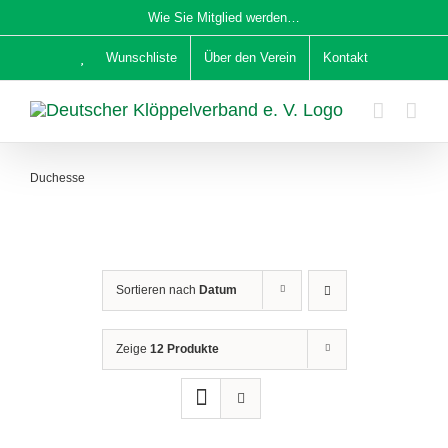
Zum
Wie Sie Mitglied werden…
Inhalt
Wunschliste
Über den Verein
Kontakt
springen
Duchesse
Sortieren nach
Datum
Zeige
12 Produkte