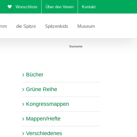
Wunschliste
Über den Verein
Kontakt
amm
die Spitze
Spitzenkids
Museum
Sie befinden sich hier:
Startseite
Duchesse
Bücher
Grüne Reihe
Kongressmappen
Mappen/Hefte
Verschiedenes