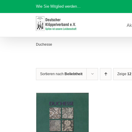
Zum
Wie Sie Mitglied werden…
Inhalt
springen
Ak
Duchesse
Sortieren nach
Beliebtheit
Zeige
12