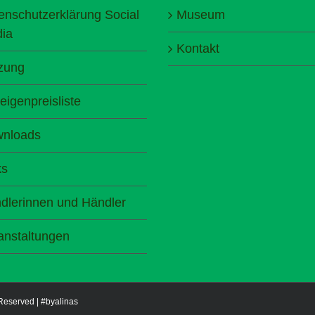
enschutzerklärung Social
Museum
ia
Kontakt
zung
eigenpreisliste
nloads
ks
dlerinnen und Händler
anstaltungen
 Reserved |
#byalinas