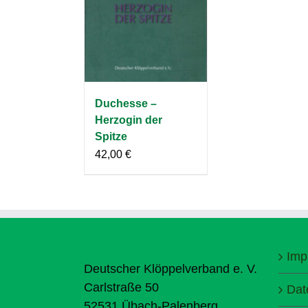
Duchesse –
Herzogin der
Spitze
42,00
€
Imp
Deutscher Klöppelverband e. V.
Carlstraße 50
Dat
52531 Übach-Palenberg