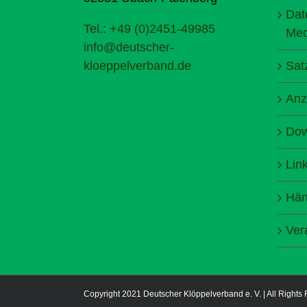
Dat
Tel.: +49 (0)2451-49985
Med
info@deutscher-
kloeppelverband.de
Sat
Anz
Dow
Lin
Hän
Ver
Copyright 2021 Deutscher Klöppelverband e. V. | All Rights