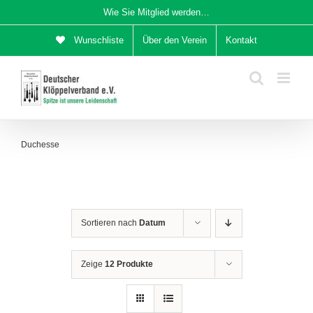
Zum
Wie Sie Mitglied werden…
Inhalt
Wunschliste
Über den Verein
Kontakt
springen
Duchesse
Sortieren nach
Datum
Zeige
12 Produkte