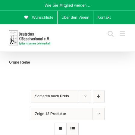
Zum
Wie Sie Mitglied werden…
Inhalt
Wunschliste
Über den Verein
Kontakt
springen
Grüne Reihe
Sortieren nach
Preis
Zeige
12 Produkte