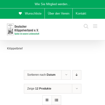
Zum
Wie Sie Mitglied werden…
Inhalt
Wunschliste
Über den Verein
Kontakt
springen
Klöppelbrief
Sortieren nach
Datum
Zeige
12 Produkte