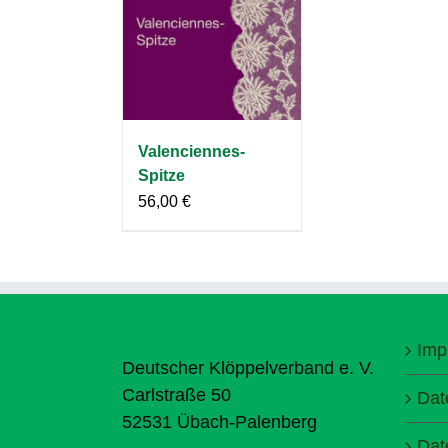
Valenciennes-
Spitze
56,00
€
Imp
Deutscher Klöppelverband e. V.
Carlstraße 50
Dat
52531 Übach-Palenberg
Dat