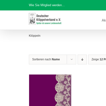
Zum
Wie Sie Mitglied werden…
Inhalt
springen
Ak
Klöppeln
Sortieren nach
Name
Zeige
12 P