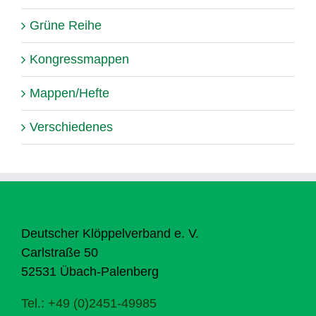
Grüne Reihe
Kongressmappen
Mappen/Hefte
Verschiedenes
Deutscher Klöppelverband e. V.
Carlstraße 50
52531 Übach-Palenberg
Tel.: +49 (0)2451-49985