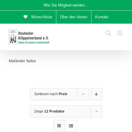
Zum
Wie Sie Mitglied werden…
Inhalt
Wunschliste
Über den Verein
Kontakt
springen
Mailänder Spitze
Sortieren nach
Preis
Zeige
12 Produkte