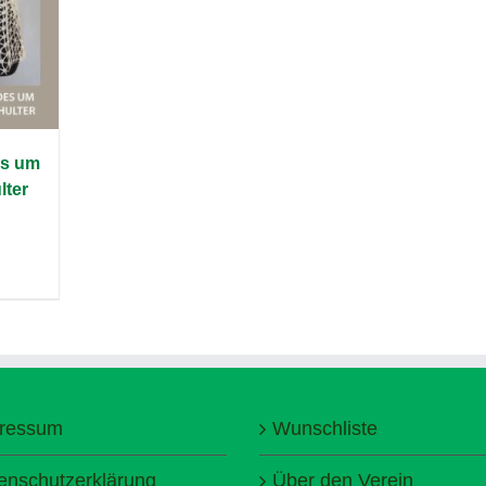
s um
lter
ressum
Wunschliste
enschutzerklärung
Über den Verein