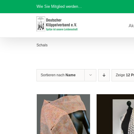
Zum
Wie Sie Mitglied werden…
Inhalt
springen
Ak
Schals
Sortieren nach
Name
Zeige
12 P