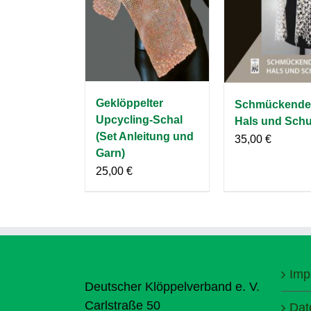
Geklöppelter
Schmückende
Upcycling-Schal
Hals und Schu
(Set Anleitung und
35,00
€
Garn)
25,00
€
Imp
Deutscher Klöppelverband e. V.
Carlstraße 50
Dat