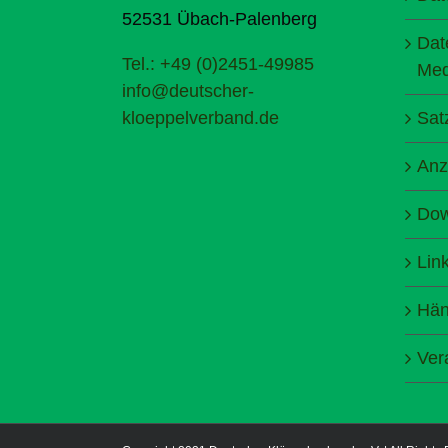
52531 Übach-Palenberg
Dat
Tel.: +49 (0)2451-49985
Med
info@deutscher-
kloeppelverband.de
Sat
Anz
Dow
Lin
Hän
Ver