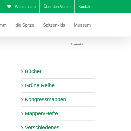
Wunschliste
Über den Verein
Kontakt
amm
die Spitze
Spitzenkids
Museum
Sie befinden sich hier:
Startseite
Schals
Bücher
Grüne Reihe
Kongressmappen
Mappen/Hefte
Verschiedenes