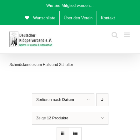
Zum
Wie Sie Mitglied werden…
Inhalt
Wunschliste
Über den Verein
Kontakt
springen
Schmückendes um Hals und Schulter
Sortieren nach
Datum
Zeige
12 Produkte