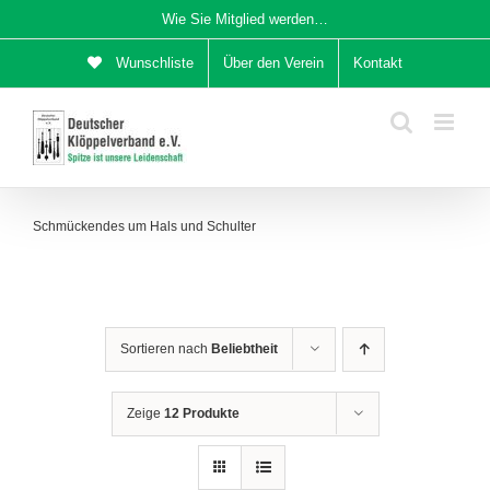
Zum
Wie Sie Mitglied werden…
Inhalt
Wunschliste
Über den Verein
Kontakt
springen
Schmückendes um Hals und Schulter
Sortieren nach
Beliebtheit
Zeige
12 Produkte