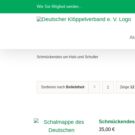
Zum
Wie Sie Mitglied werden…
Inhalt
springen
Ak
Schmückendes um Hals und Schulter
Sortieren nach
Beliebtheit
Zeige
12
Schmückendes 
35,00
€