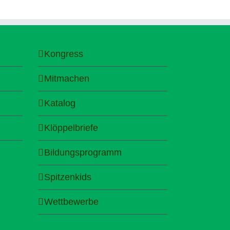
Kongress
Mitmachen
Katalog
Klöppelbriefe
Bildungsprogramm
Spitzenkids
Wettbewerbe