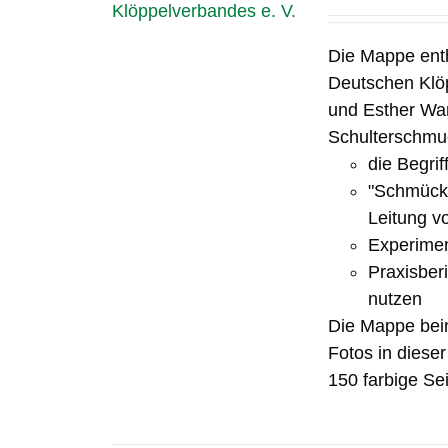
Die Mappe ent
Deutschen Klöp
und Esther Wa
Schulterschmuc
die Begrif
"Schmücke
Leitung v
Experimen
Praxisber
nutzen
Die Mappe bein
Fotos in diese
150 farbige Sei