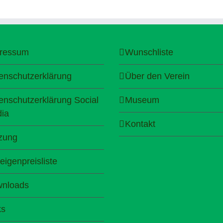
ressum
Wunschliste
enschutzerklärung
Über den Verein
enschutzerklärung Social
Museum
ia
Kontakt
zung
eigenpreisliste
nloads
ks