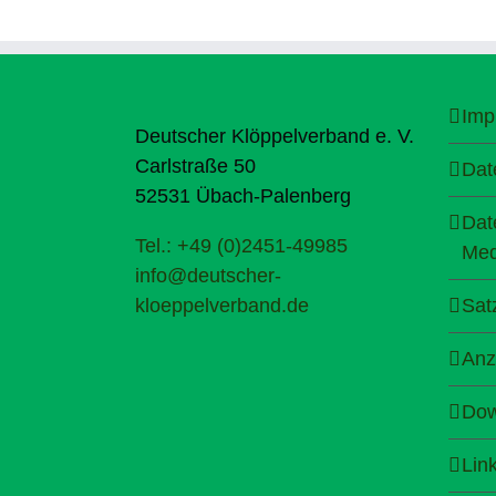
Imp
Deutscher Klöppelverband e. V.
Carlstraße 50
Dat
52531 Übach-Palenberg
Dat
Tel.: +49 (0)2451-49985
Med
info@deutscher-
kloeppelverband.de
Sat
Anz
Dow
Lin