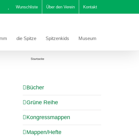
Wunschliste
Über den Verein
Kontakt
amm
die Spitze
Spitzenkids
Museum
e befinden sich hier:
Startseite
Schmückendes um Hals und Schulter
Bücher
Grüne Reihe
Kongressmappen
Mappen/Hefte