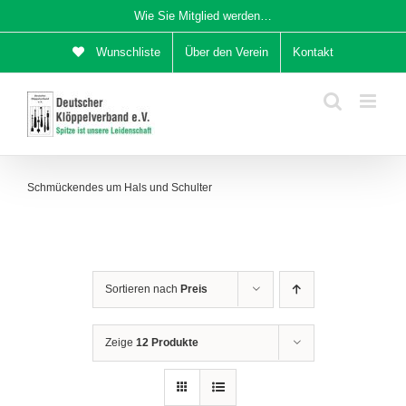
Zum
Wie Sie Mitglied werden…
Inhalt
Wunschliste
Über den Verein
Kontakt
springen
Schmückendes um Hals und Schulter
Sortieren nach
Preis
Zeige
12 Produkte