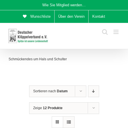
Zum
Wie Sie Mitglied werden…
Inhalt
Wunschliste
Über den Verein
Kontakt
springen
Schmückendes um Hals und Schulter
Sortieren nach
Datum
Zeige
12 Produkte