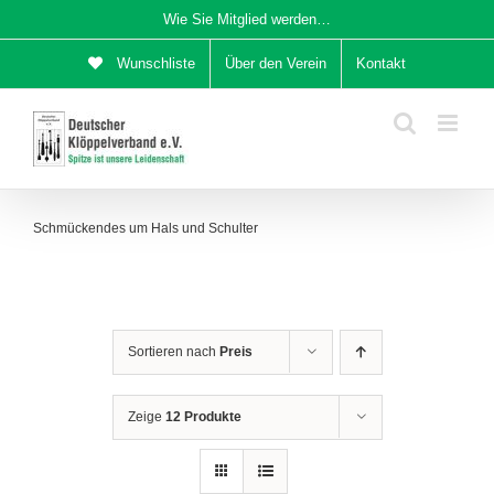
Zum
Wie Sie Mitglied werden…
Inhalt
Wunschliste
Über den Verein
Kontakt
springen
Schmückendes um Hals und Schulter
Sortieren nach
Preis
Zeige
12 Produkte