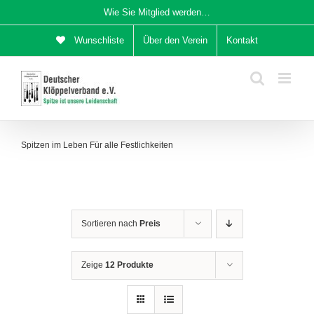
Zum
Wie Sie Mitglied werden…
Inhalt
Wunschliste
Über den Verein
Kontakt
springen
Spitzen im Leben Für alle Festlichkeiten
Sortieren nach
Preis
Zeige
12 Produkte