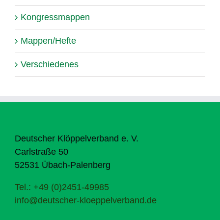
Kongressmappen
Mappen/Hefte
Verschiedenes
Deutscher Klöppelverband e. V.
Carlstraße 50
52531 Übach-Palenberg
Tel.: +49 (0)2451-49985
info@deutscher-kloeppelverband.de