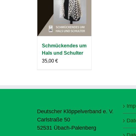
Schmückendes um
Hals und Schulter
35,00
€
Imp
Deutscher Klöppelverband e. V.
Carlstraße 50
Dat
52531 Übach-Palenberg
Dat