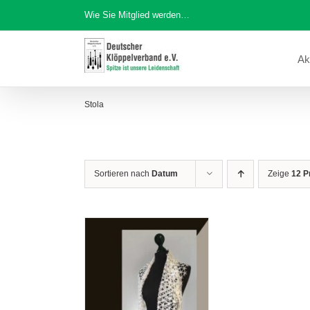
Zum
Wie Sie Mitglied werden…
Inhalt
springen
Ak
Stola
Sortieren nach
Datum
Zeige
12 P