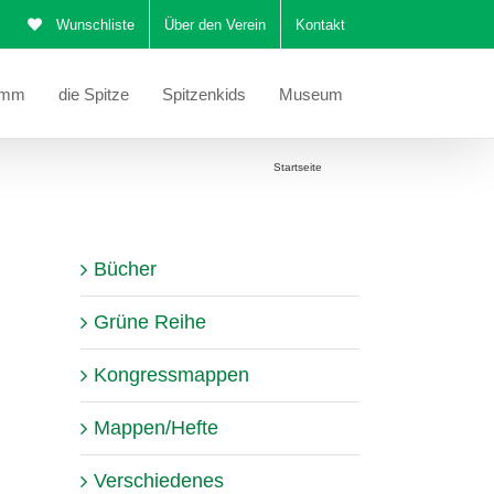
Wunschliste
Über den Verein
Kontakt
amm
die Spitze
Spitzenkids
Museum
Sie befinden sich hier:
Startseite
Stola
Bücher
Grüne Reihe
Kongressmappen
Mappen/Hefte
Verschiedenes