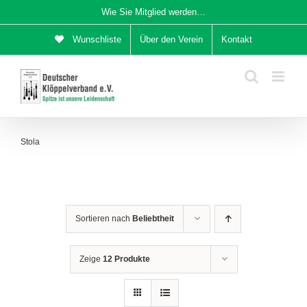
Zum
Wie Sie Mitglied werden…
Inhalt
Wunschliste
Über den Verein
Kontakt
springen
Stola
Sortieren nach
Beliebtheit
Zeige
12 Produkte