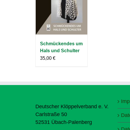
Schmückendes um
Hals und Schulter
35,00
€
Imp
Deutscher Klöppelverband e. V.
Carlstraße 50
Dat
52531 Übach-Palenberg
Dat