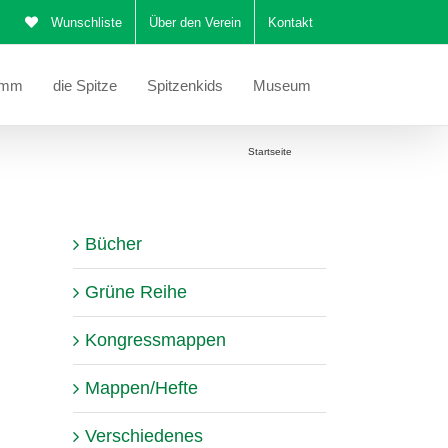
Wunschliste
Über den Verein
Kontakt
amm
die Spitze
Spitzenkids
Museum
Sie befinden sich hier:
Startseite
Stola
Bücher
Grüne Reihe
Kongressmappen
Mappen/Hefte
Verschiedenes