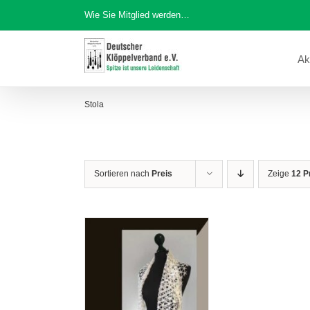
Zum
Wie Sie Mitglied werden…
Inhalt
springen
Ak
Stola
Sortieren nach
Preis
Zeige
12 P