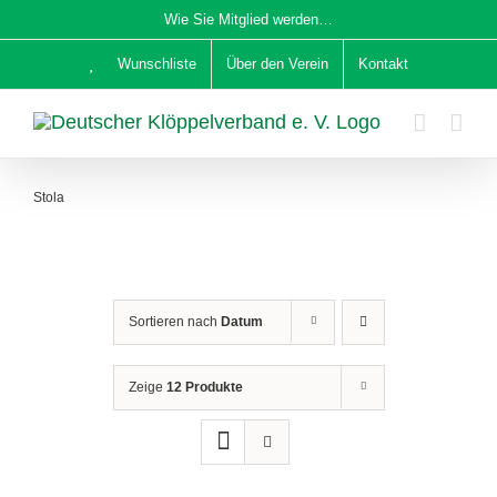
Zum
Wie Sie Mitglied werden…
Inhalt
Wunschliste
Über den Verein
Kontakt
springen
Stola
Sortieren nach
Datum
Zeige
12 Produkte