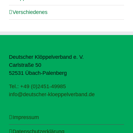
Verschiedenes
Deutscher Klöppelverband e. V.
Carlstraße 50
52531 Übach-Palenberg
Tel.: +49 (0)2451-49985
info@deutscher-kloeppelverband.de
Impressum
Datenschutzerklärung