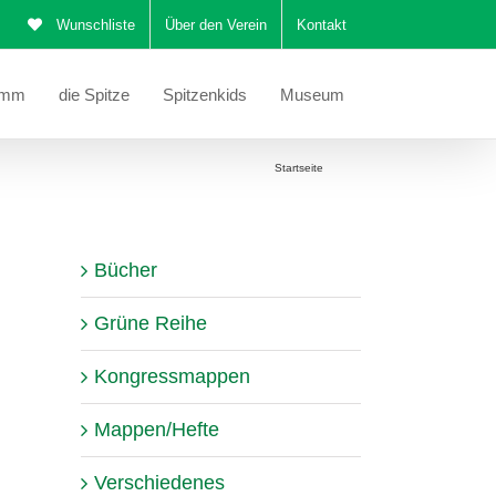
Wunschliste
Über den Verein
Kontakt
amm
die Spitze
Spitzenkids
Museum
Sie befinden sich hier:
Startseite
Stola
Bücher
Grüne Reihe
Kongressmappen
Mappen/Hefte
Verschiedenes