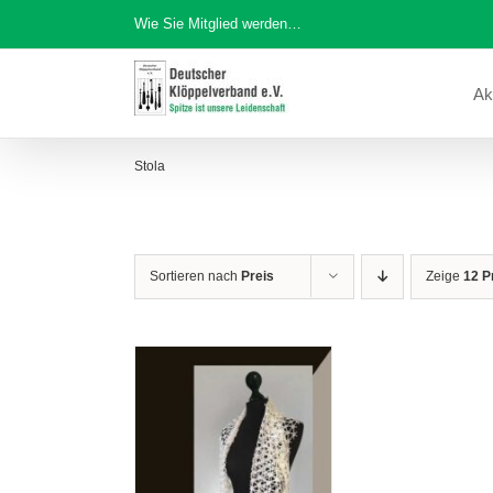
Zum
Wie Sie Mitglied werden…
Inhalt
springen
Ak
Stola
Sortieren nach
Preis
Zeige
12 P