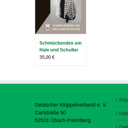
Schmückendes um
Hals und Schulter
35,00
€
Imp
Deutscher Klöppelverband e. V.
Carlstraße 50
Dat
52531 Übach-Palenberg
Dat