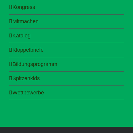
Kongress
Mitmachen
Katalog
Klöppelbriefe
Bildungsprogramm
Spitzenkids
Wettbewerbe