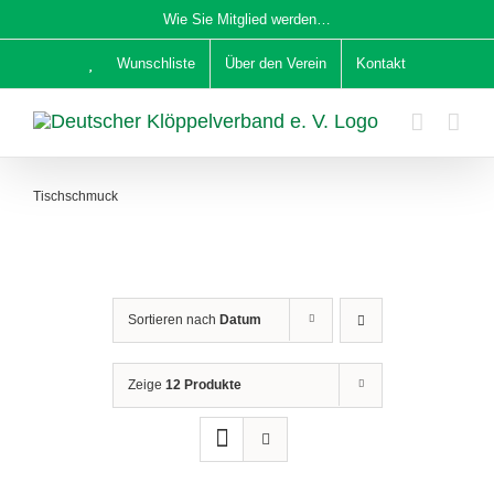
Zum
Wie Sie Mitglied werden…
Inhalt
Wunschliste
Über den Verein
Kontakt
springen
Tischschmuck
Sortieren nach
Datum
Zeige
12 Produkte