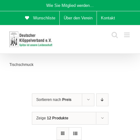
Zum
Wie Sie Mitglied werden…
Inhalt
Wunschliste
Über den Verein
Kontakt
springen
Tischschmuck
Sortieren nach
Preis
Zeige
12 Produkte