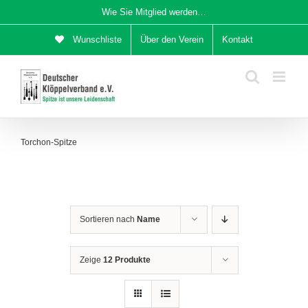
Zum
Wie Sie Mitglied werden…
Inhalt
Wunschliste
Über den Verein
Kontakt
springen
Torchon-Spitze
Sortieren nach
Name
Zeige
12 Produkte