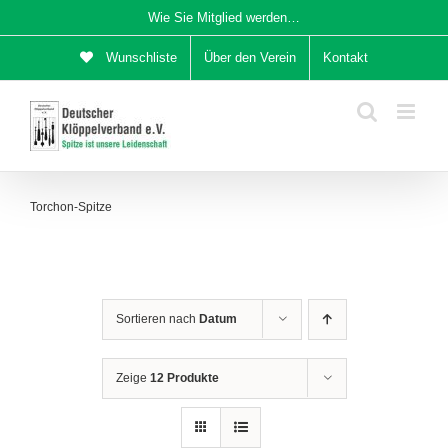
Zum
Wie Sie Mitglied werden…
Inhalt
Wunschliste
Über den Verein
Kontakt
springen
Torchon-Spitze
Sortieren nach
Datum
Zeige
12 Produkte