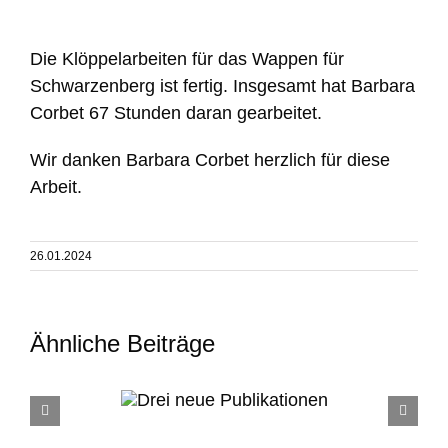
Zeige
grösseres
Die Klöppelarbeiten für das Wappen für
Bild
Schwarzenberg ist fertig. Insgesamt hat Barbara
Corbet 67 Stunden daran gearbeitet.
Wir danken Barbara Corbet herzlich für diese
Arbeit.
26.01.2024
Ähnliche Beiträge
i neue
Ein Schreck! – U
kationen
ein Happy End!