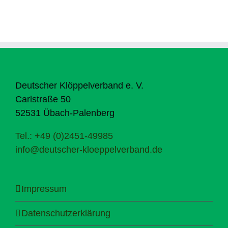
Deutscher Klöppelverband e. V.
Carlstraße 50
52531 Übach-Palenberg
Tel.: +49 (0)2451-49985
info@deutscher-kloeppelverband.de
Impressum
Datenschutzerklärung