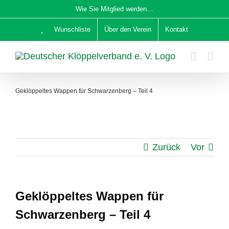
Zum
Wie Sie Mitglied werden…
Inhalt
Wunschliste
Über den Verein
Kontakt
springen
Geklöppeltes Wappen für Schwarzenberg – Teil 4
Zurück
Vor
Geklöppeltes Wappen für
Schwarzenberg – Teil 4