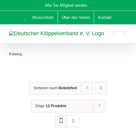
Zum
Wie Sie Mitglied werden…
Inhalt
Wunschliste
Über den Verein
Kontakt
springen
Katalog
Sortieren nach
Beliebtheit
Zeige
12 Produkte