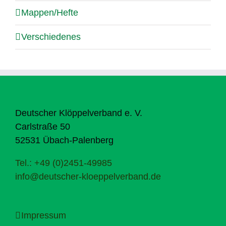
Mappen/Hefte
Verschiedenes
Deutscher Klöppelverband e. V.
Carlstraße 50
52531 Übach-Palenberg
Tel.: +49 (0)2451-49985
info@deutscher-kloeppelverband.de
Impressum