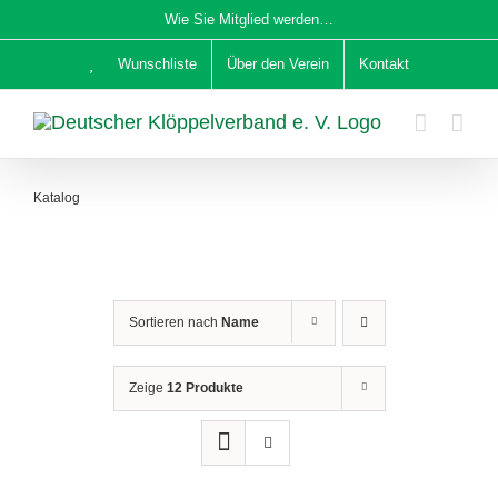
Zum
Wie Sie Mitglied werden…
Inhalt
Wunschliste
Über den Verein
Kontakt
springen
Katalog
Sortieren nach
Name
Zeige
12 Produkte