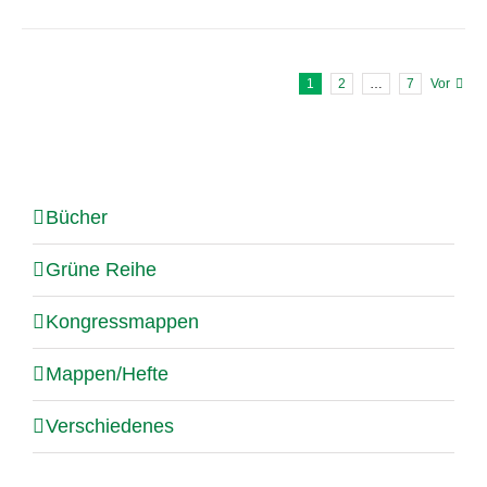
1
2
…
7
Vor
Bücher
Grüne Reihe
Kongressmappen
Mappen/Hefte
Verschiedenes