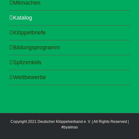
Mitmachen
Katalog
Klöppelbriefe
Bildungsprogramm
Spitzenkids
Wettbewerbe
Copyright 2021 Deutscher Klöppelverband e. V. | All Rights Reserved |
#byalinas