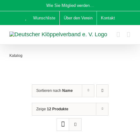
Zum
Wie Sie Mitglied werden…
Inhalt
Wunschliste
Über den Verein
Kontakt
springen
Katalog
Sortieren nach
Name
Zeige
12 Produkte