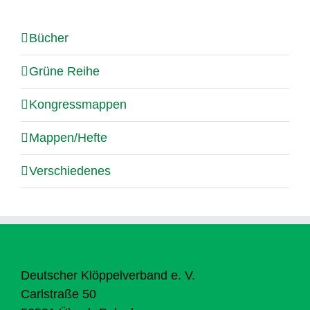
Bücher
Grüne Reihe
Kongressmappen
Mappen/Hefte
Verschiedenes
Deutscher Klöppelverband e. V.
Carlstraße 50