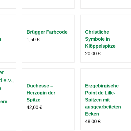
Brügger Farbcode
Christliche
n
Symbole in
1,50
€
Klöppelspitze
20,00
€
Duchesse –
Erzgebirgische
Herzogin der
Point de Lille-
Spitze
Spitzen mit
tere
ausgearbeiteten
42,00
€
Ecken
48,00
€