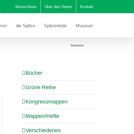
Wunschliste
Über den Verein
Kontakt
amm
die Spitze
Spitzenkids
Museum
Sie befinden sich hier:
Startseite
Katalog
Bücher
Grüne Reihe
Kongressmappen
Mappen/Hefte
Verschiedenes