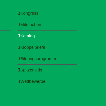
Kongress
Mitmachen
Katalog
Klöppelbriefe
Bildungsprogramm
Spitzenkids
Wettbewerbe