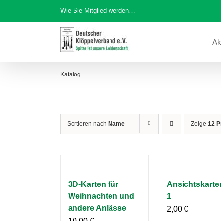
Zum
Wie Sie Mitglied werden…
Inhalt
springen
Ak
Katalog
Sortieren nach
Name
Zeige
12 P
3D-Karten für
Ansichtskarten
Weihnachten und
1
andere Anlässe
2,00
€
10,00
€