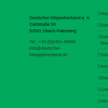
Imp
Deutscher Klöppelverband e. V.
Carlstraße 50
Dat
52531 Übach-Palenberg
Dat
Tel.: +49 (0)2451-49985
Med
info@deutscher-
kloeppelverband.de
Sat
Anz
Dow
Lin
Hän