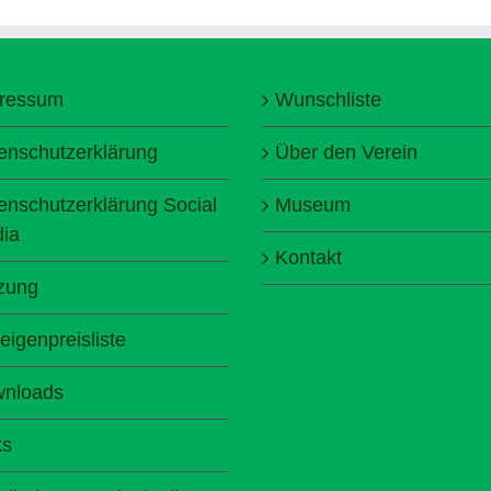
ressum
Wunschliste
enschutzerklärung
Über den Verein
enschutzerklärung Social
Museum
ia
Kontakt
zung
eigenpreisliste
nloads
ks