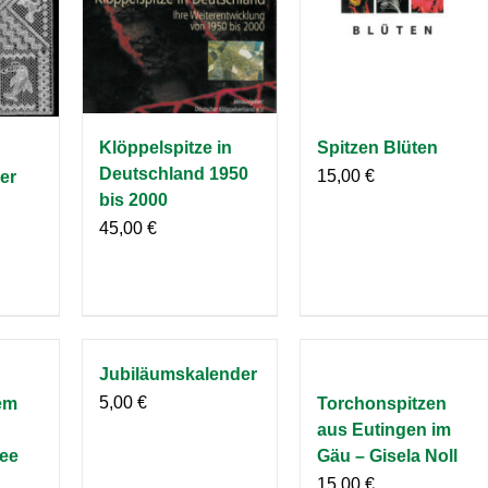
Klöppelspitze in
Spitzen Blüten
Deutschland 1950
15,00
€
er
bis 2000
45,00
€
Jubiläumskalender
5,00
€
em
Torchonspitzen
aus Eutingen im
ee
Gäu – Gisela Noll
15,00
€