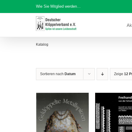
Zum
Wie Sie Mitglied werden…
Inhalt
springen
Ak
Katalog
Sortieren nach
Datum
Zeige
12 P