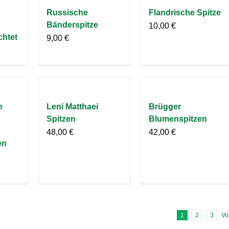
Russische
Flandrische Spitze
Bänderspitze
10,00
€
chtet
9,00
€
e
Leni Matthaei
Brügger
Spitzen
Blumenspitzen
48,00
€
42,00
€
en
1
2
3
Vo