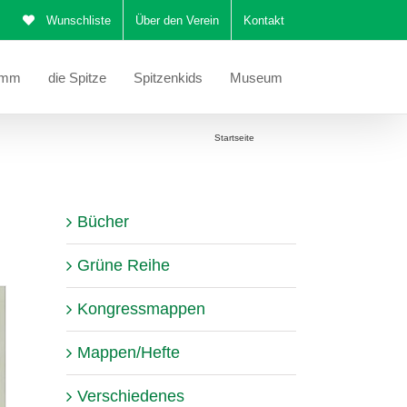
Wunschliste
Über den Verein
Kontakt
amm
die Spitze
Spitzenkids
Museum
Sie befinden sich hier:
Startseite
Katalog
Bücher
Grüne Reihe
Kongressmappen
Mappen/Hefte
Verschiedenes