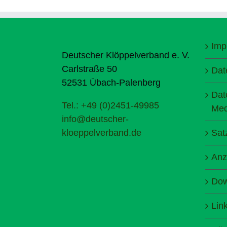
Imp
Deutscher Klöppelverband e. V.
Carlstraße 50
Dat
52531 Übach-Palenberg
Dat
Tel.: +49 (0)2451-49985
Med
info@deutscher-
kloeppelverband.de
Sat
Anz
Dow
Lin