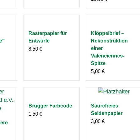
Rasterpapier für
Klöppelbrief –
e“
Entwürfe
Rekonstruktion
einer
8,50
€
Valenciennes-
Spitze
5,00
€
Brügger Farbcode
Säurefreies
Seidenpapier
1,50
€
3,00
€
tere