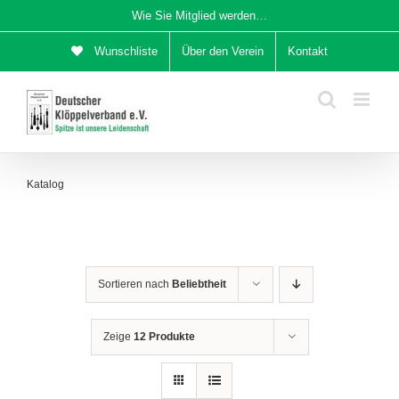
Zum
Wie Sie Mitglied werden…
Inhalt
Wunschliste
Über den Verein
Kontakt
springen
Katalog
Sortieren nach
Beliebtheit
Zeige
12 Produkte