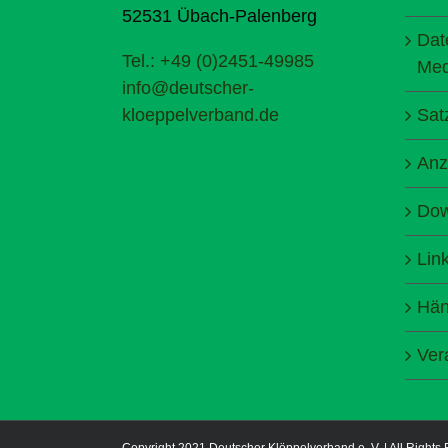
52531 Übach-Palenberg
Dat
Tel.: +49 (0)2451-49985
Med
info@deutscher-
kloeppelverband.de
Sat
Anz
Dow
Lin
Hän
Ver
Copyright 2021 Deutscher Klöppelverband e. V. | All Rights