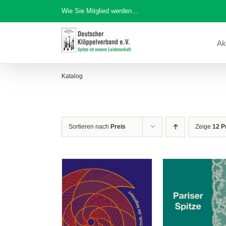
Zum
Wie Sie Mitglied werden…
Inhalt
springen
Ak
Katalog
Sortieren nach
Preis
Zeige
12 P