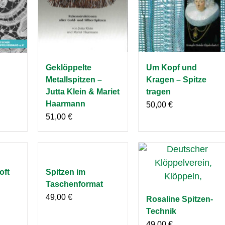
Geklöppelte
Um Kopf und
n
Metallspitzen –
Kragen – Spitze
Jutta Klein & Mariet
tragen
Haarmann
50,00
€
51,00
€
oft
Spitzen im
Taschenformat
49,00
€
Rosaline Spitzen-
Technik
49,00
€