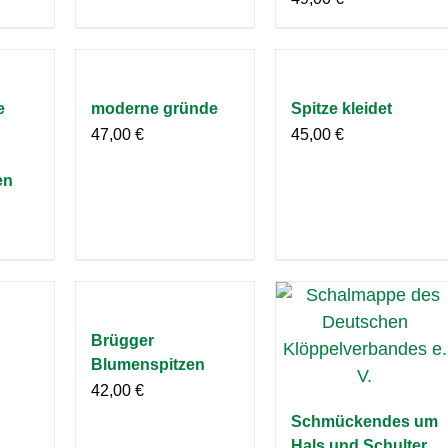
e
moderne gründe
Spitze kleidet
47,00
€
45,00
€
en
Brügger
Blumenspitzen
42,00
€
Schmückendes um
Hals und Schulter