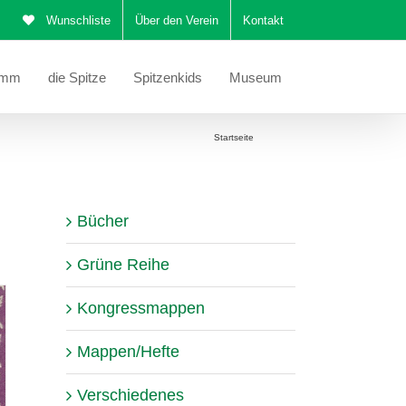
Wunschliste
Über den Verein
Kontakt
amm
die Spitze
Spitzenkids
Museum
Sie befinden sich hier:
Startseite
Katalog
Bücher
Grüne Reihe
Kongressmappen
Mappen/Hefte
Verschiedenes