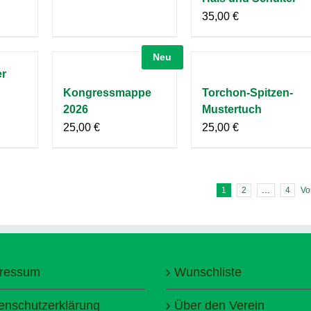
35,00
€
Neu
er
Kongressmappe
Torchon-Spitzen-
2026
Mustertuch
25,00
€
25,00
€
1
2
…
4
Vo
ressum
Wunschliste
enschutzerklärung
Über den Verein