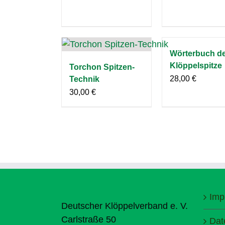
Wörterbuch d
Klöppelspitze
Torchon Spitzen-
28,00
€
Technik
30,00
€
Imp
Deutscher Klöppelverband e. V.
Carlstraße 50
Dat