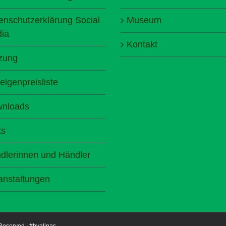
enschutzerklärung Social
Museum
ia
Kontakt
zung
eigenpreisliste
nloads
ks
dlerinnen und Händler
anstaltungen
 Reserved |
#byalinas