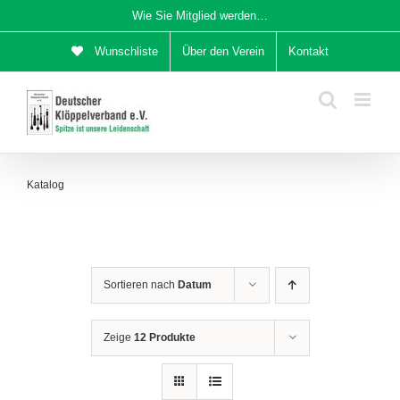
Zum
Wie Sie Mitglied werden…
Inhalt
Wunschliste
Über den Verein
Kontakt
springen
Katalog
Sortieren nach
Datum
Zeige
12 Produkte