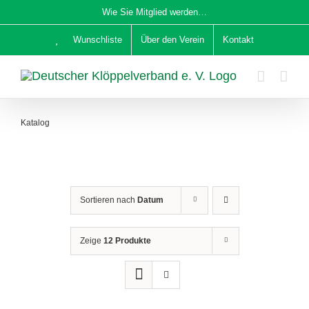
Zum
Wie Sie Mitglied werden…
Inhalt
Wunschliste
Über den Verein
Kontakt
springen
Katalog
Sortieren nach
Datum
Zeige
12 Produkte