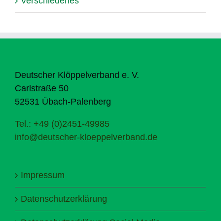
Verschiedenes
Deutscher Klöppelverband e. V.
Carlstraße 50
52531 Übach-Palenberg
Tel.: +49 (0)2451-49985
info@deutscher-kloeppelverband.de
Impressum
Datenschutzerklärung