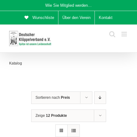
Zum
Wie Sie Mitglied werden…
Inhalt
Wunschliste
Über den Verein
Kontakt
springen
Katalog
Sortieren nach
Preis
Zeige
12 Produkte